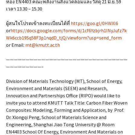
ห้อง EN4403 คณะพลังงานสิ่งแวดล้อมและวัสดุ 21 มิ.ย. 59
เวลา 13.30 – 15.30
ผู้สนใจโปรดเข้าลงทะเบียนได้ที่
https://goo.gl/0HWXI6
or
https://docs.google.com/forms/d/1cf6Yzbjrh1INyJufz7k
Wk6ccb19Sq58F3p1nqdD_tjQ/viewform?usp=send_form
or Email:
mt@kmutt.ac.th
———————————————————————————————
—————————–
Division of Materials Technology (MT), School of Energy,
Environment and Materials (SEEM) and Research,
Innovation and Partnerships Office (RIPO) would like to
invite you to attend KMUTT Talk Title: Carbon Fiber Woven
Composites: Modeling, Forming and Application, by Prof.
Dr. Xiongqi Peng, School of Materials Science and
Engineering, Shanghai Jiao Tong University @ Room
EN4403 School Of Energy, Environment And Materials on