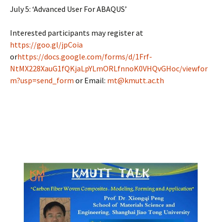
July 5: ‘Advanced User For ABAQUS’
Interested participants may register at
https://goo.gl/jpCoia
or
https://docs.google.com/forms/d/1Frf-
NtMX228XauG1fQKjaLpYLmORLfnnoK0VHQvGHoc/viewfor
m?usp=send_form
or Email:
mt@kmutt.ac.th