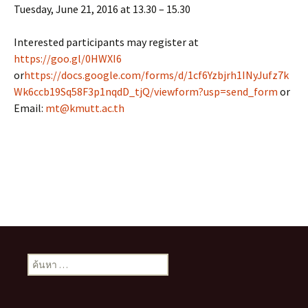
Tuesday, June 21, 2016 at 13.30 – 15.30
Interested participants may register at
https://goo.gl/0HWXI6
or
https://docs.google.com/forms/d/1cf6Yzbjrh1INyJufz7k
Wk6ccb19Sq58F3p1nqdD_tjQ/viewform?usp=send_form
or
Email:
mt@kmutt.ac.th
ค้นหา
สำหรับ: