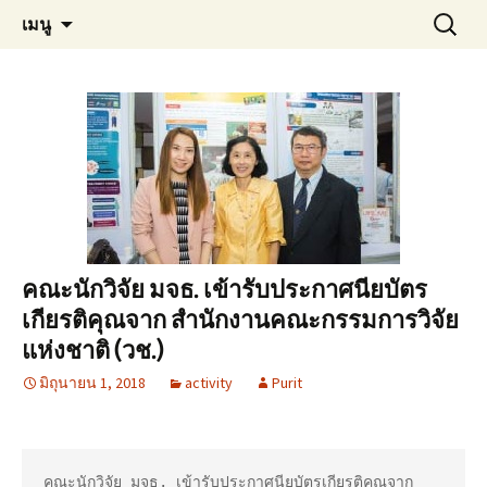
Materials Technology, KMUTT
ข้าม
ค้นหา
MT KMUTT
เมนู
ไป
สำหรับ:
ยัง
เนื้อหา
คณะนักวิจัย มจธ. เข้ารับประกาศนียบัตร
เกียรติคุณจาก สำนักงานคณะกรรมการวิจัย
แห่งชาติ (วช.)
มิถุนายน 1, 2018
activity
Purit
คณะนักวิจัย มจธ. เข้ารับประกาศนียบัตรเกียรติคุณจาก 