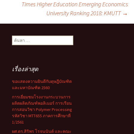
Times Higher Education Emerging Economics
นำทาง
University Ranking 2018: KMUTT
→
เรื่อง
ค้นหา
สำหรับ:
เรื่องล่าสุด
ขอแสดงความยินดีกับดุษฎีบัณฑิต
และมหาบัณฑิต 2560
การเยี่ยมชมโรงงานกระบวนการ
ผลิตผลิตภัณฑ์พอลิเมอร์ การเรียน
การสอนวิชา Polymer Processing
รหัสวิชา MTT655 ภาคการศึกษาที่
1/2561
ผศ.ดร.สิริพร โรจนนันต์ และคณะ