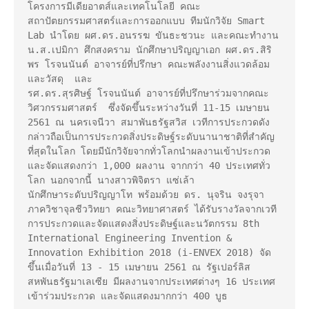
โครงการมีเดียอาตส์และเทคโนโลยี คณะ
สถาปัตยกรรมศาสตร์และการออกแบบ ทีมนักวิจัย Smart 
Lab นำโดย ผศ.ดร.อนรรฆ ขันธะชวนะ และคณะทำงาน  
น.ส.เปมิกา ศึกสงคราม นักศึกษาปริญญาเอก ผศ.ดร.สิริ
พร โรจนนันต์ อาจารย์ที่ปรึกษา คณะพลังงานสิ่งแวดล้อม
และวัสดุ  และ

รศ.ดร.สุรศิษฐ์ โรจนนันต์ อาจารย์ที่ปรึกษาร่วมจากคณะ
วิศวกรรมศาสตร์  ซึ่งจัดขึ้นระหว่างวันที่ 11-15 เมษายน 
2561 ณ นครเจนีวา สมาพันธรัฐสวิส เวทีการประกวดดัง
กล่าวถือเป็นการประกวดสิ่งประดิษฐ์ระดับนานาชาติที่สำคัญ
ที่สุดในโลก โดยมีนักวิจัยจากทั่วโลกนำผลงานเข้าประกวด
และจัดแสดงกว่า 1,000 ผลงาน จากกว่า 40 ประเทศทั่ว
โลก นอกจากนี้ นางสาวพิจิตรา แซ่เล้า

นักศึกษาระดับปริญญาโท พร้อมด้วย ดร. นุจริน จงรุจา 
ภาควิชาจุลชีววิทยา คณะวิทยาศาสตร์ ได้รับรางวัลจากเวที
การประกวดและจัดแสดงสิ่งประดิษฐ์และนวัตกรรม 8th 
International Engineering Invention & 
Innovation Exhibition 2018 (i-ENVEX 2018) จัด
ขึ้นเมื่อวันที่ 13 - 15 เมษายน 2561 ณ รัฐเปอร์ลิส 
สหพันธรัฐมาเลเซีย มีผลงานจากประเทศต่างๆ 16 ประเทศ 
เข้าร่วมประกวด และจัดแสดงมากกว่า 400 บูธ
