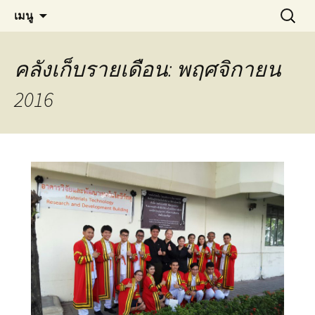
Materials Technology, KMUTT
ข้าม
ค้นหา
MT KMUTT
เมนู
ไป
สำหรับ:
ยัง
เนื้อหา
คลังเก็บรายเดือน: พฤศจิกายน
2016