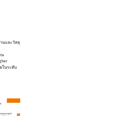
งานและวัสดุ
าน
igher
ทยในระดับ