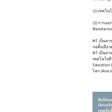
Staffs บุคลากร
Research Clusters
General Public
(1) เทคโนโล
บุคคลทั่วไป
Video
International
Collaboration
(2) การออ
Research Groups กลุ่ม
Manufactur
วิจัย
MT เป็นสาข
ก่อตั้งเมื
MT เป็นสา
เทคโนโลยีวั
Education 
โลก (Asia U