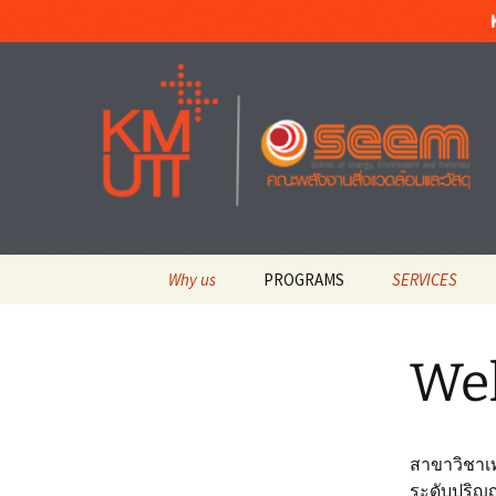
Materials Technology, KMUTT
ข้าม
ไป
ยัง
MT KMUT
เนื้อหา
Why us
PROGRAMS
SERVICES
Welcome ยินดีต้อนรับ
Materials Technology
Current Stude
สาขาเทคโนโลยีวัสดุ
ศิษย์ปัจจุบัน
Wel
Top University
มหาวิทยาลัยชั้นนำ
Integrated Product
KMUTT STUD
Design and
สำหรับนักศึกษ
Manufacturing สาขาการ
About Us เกี่ยวกับสาย
ออกแบบและผลิตแบบ
วิชา
บูรณาการ
Academic Serv
สาขาวิชาเท
บริการวิชาการ
ระดับปริญ