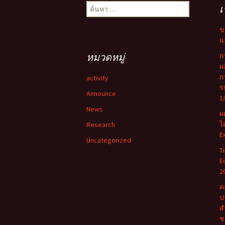
ค้นหา
เ
สำหรับ:
ข
แ
หมวดหมู่
ก
ผ
ก
activity
ร
Announce
1
News
ผ
ไ
Research
E
Uncategorized
T
E
2
ค
ป
ส
ช