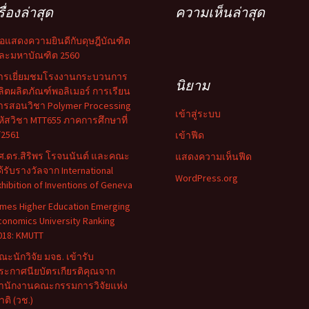
รื่องล่าสุด
ความเห็นล่าสุด
อแสดงความยินดีกับดุษฎีบัณฑิต
ละมหาบัณฑิต 2560
ารเยี่ยมชมโรงงานกระบวนการ
นิยาม
ลิตผลิตภัณฑ์พอลิเมอร์ การเรียน
ารสอนวิชา Polymer Processing
เข้าสู่ระบบ
หัสวิชา MTT655 ภาคการศึกษาที่
/2561
เข้าฟีด
ศ.ดร.สิริพร โรจนนันต์ และคณะ
แสดงความเห็นฟีด
ด้รับรางวัลจาก International
WordPress.org
xhibition of Inventions of Geneva
imes Higher Education Emerging
conomics University Ranking
018: KMUTT
ณะนักวิจัย มจธ. เข้ารับ
ระกาศนียบัตรเกียรติคุณจาก
ำนักงานคณะกรรมการวิจัยแห่ง
าติ (วช.)