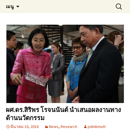
Materials Technology, KMUTT
ข้าม
ค้นหา
MT KMUTT
เมนู
ไป
สำหรับ:
ยัง
เนื้อหา
ผศ.ดร.สิริพร โรจนนันต์ นำเสนอผลงานทาง
ด้านนวัตกรรม
มีนาคม 16, 2016
News
,
Research
pdmkmutt