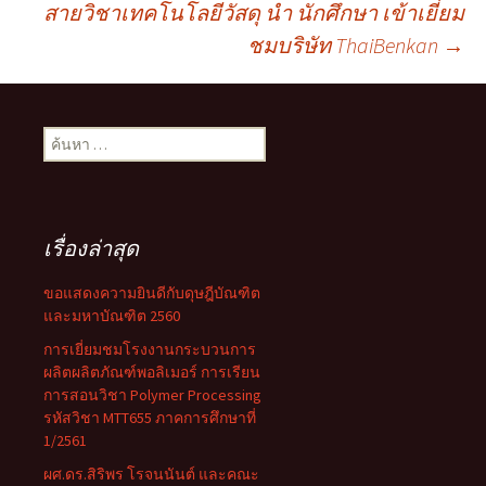
สายวิชาเทคโนโลยีวัสดุ นำ นักศึกษา เข้าเยี่ยม
นำทาง
ชมบริษัท ThaiBenkan
→
เรื่อง
ค้นหา
สำหรับ:
เรื่องล่าสุด
ขอแสดงความยินดีกับดุษฎีบัณฑิต
และมหาบัณฑิต 2560
การเยี่ยมชมโรงงานกระบวนการ
ผลิตผลิตภัณฑ์พอลิเมอร์ การเรียน
การสอนวิชา Polymer Processing
รหัสวิชา MTT655 ภาคการศึกษาที่
1/2561
ผศ.ดร.สิริพร โรจนนันต์ และคณะ