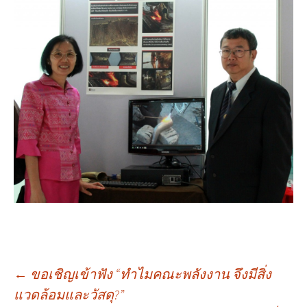
เมนู
←
ขอเชิญเข้าฟัง “ทำไมคณะพลังงาน จึงมีสิ่ง
แวดล้อมและวัสดุ?”