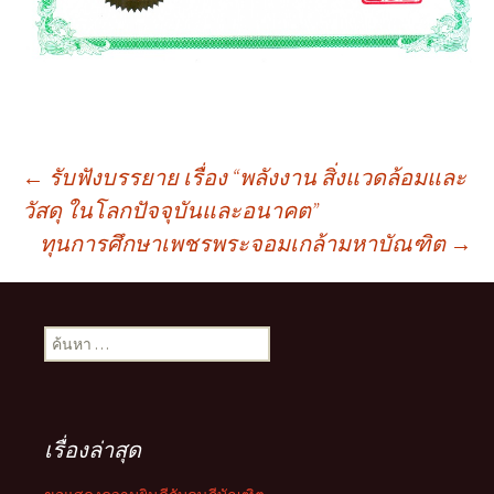
เมนู
←
รับฟังบรรยาย เรื่อง “พลังงาน สิ่งแวดล้อมและ
วัสดุ ในโลกปัจจุบันและอนาคต”
ทุนการศึกษาเพชรพระจอมเกล้ามหาบัณฑิต
→
นำทาง
เรื่อง
ค้นหา
สำหรับ:
เรื่องล่าสุด