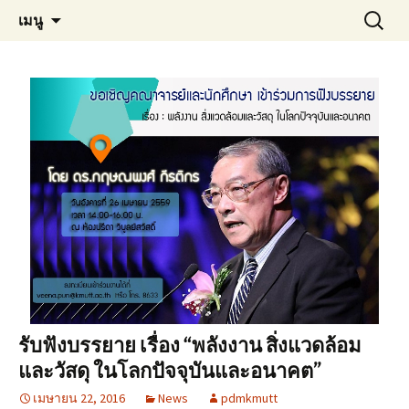
Materials Technology, KMUTT
ข้าม
ค้นหา
MT KMUTT
เมนู
ไป
สำหรับ:
ยัง
เนื้อหา
รับฟังบรรยาย เรื่อง “พลังงาน สิ่งแวดล้อม
และวัสดุ ในโลกปัจจุบันและอนาคต”
เมษายน 22, 2016
News
pdmkmutt