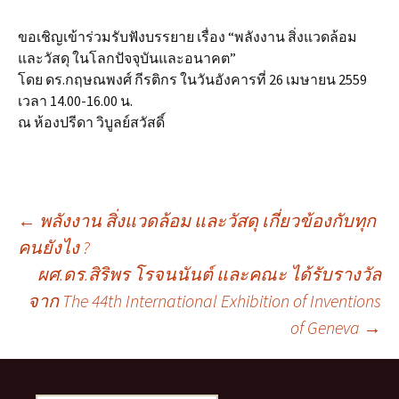
ขอเชิญเข้าร่วมรับฟังบรรยาย เรื่อง “พลังงาน สิ่งแวดล้อม
และวัสดุ ในโลกปัจจุบันและอนาคต”
โดย ดร.กฤษณพงศ์ กีรติกร ในวันอังคารที่ 26 เมษายน 2559
เวลา 14.00-16.00 น.
ณ ห้องปรีดา วิบูลย์สวัสดิ์
เมนู
←
พลังงาน สิ่งแวดล้อม และวัสดุ เกี่ยวข้องกับทุก
คนยังไง ?
ผศ.ดร.สิริพร โรจนนันต์ และคณะ ได้รับรางวัล
นำทาง
จาก The 44th International Exhibition of Inventions
of Geneva
→
เรื่อง