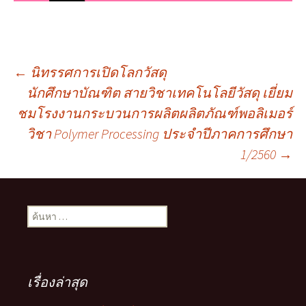
เมนู
←
นิทรรศการเปิดโลกวัสดุ
นักศึกษาบัณฑิต สายวิชาเทคโนโลยีวัสดุ เยี่ยม
ชมโรงงานกระบวนการผลิตผลิตภัณฑ์พอลิเมอร์
นำทาง
วิชา Polymer Processing ประจำปีภาคการศึกษา
1/2560
→
เรื่อง
ค้นหา
สำหรับ:
เรื่องล่าสุด