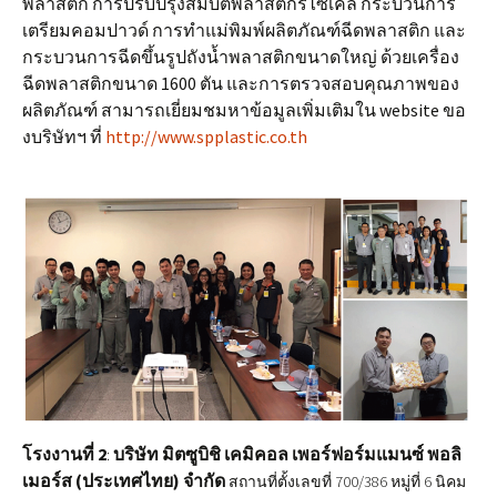
พลาสติก การปรับปรุงสมบัติพลาสติกรีไซเคิล กระบวนการ
เตรียมคอมปาวด์ การทำแม่พิมพ์ผลิตภัณฑ์ฉีดพลาสติก และ
กระบวนการฉีดขึ้นรูปถังน้ำพลาสติกขนาดใหญ่ ด้วยเครื่อง
ฉีดพลาสติกขนาด 1600 ตัน และการตรวจสอบคุณภาพของ
ผลิตภัณฑ์ สามารถเยี่ยมชมหาข้อมูลเพิ่มเติมใน website ขอ
งบริษัทฯ ที่
http://www.spplastic.co.th
โรงงานที่
2
บริษัท มิตซูบิชิ เคมิคอล เพอร์ฟอร์มแมนซ์ พอลิ
:
เมอร์ส (ประเทศไทย)
จำกัด
สถานที่ตั้งเลขที่ 700/386 หมู่ที่ 6 นิคม