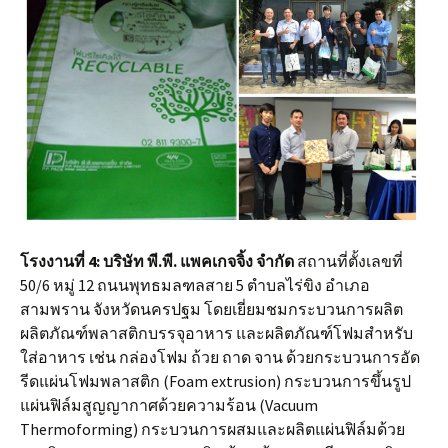
โรงงานที่
4:
บริษัท พี.พี. แพคเกจจิ้ง จำกัด
สถานที่ตั้งเลขที่
50/6 หมู่ 12 ถนนพุทธมลฑลสาย 5 ตำบลไร่ขิง อำเภอ
สามพราน จังหวัดนครปฐม โดยเยี่ยมชมกระบวนการผลิต
ผลิตภัณฑ์พลาสติกบรรจุอาหาร และผลิตภัณฑ์โฟมสำหรับ
ใส่อาหาร เช่น กล่องโฟม ถ้วย ถาด จาน ด้วยกระบวนการอัด
รีดแผ่นโฟมพลาสติก (Foam extrusion) กระบวนการขึ้นรูป
แผ่นฟิล์มสูญญากาศด้วยความร้อน (Vacuum
Thermoforming) กระบวนการผสมและผลิตแผ่นฟิล์มด้วย