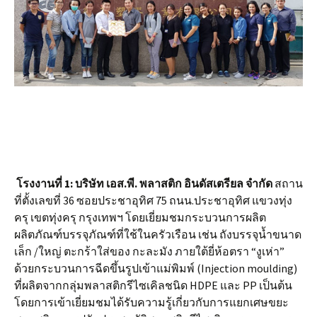
โรงงานที่
1:
บริษัท เอส.พี. พลาสติก อินดัสเตรียล จำกัด
สถาน
ที่ตั้งเลขที่ 36 ซอยประชาอุทิศ 75 ถนน.ประชาอุทิศ แขวงทุ่ง
ครุ เขตทุ่งครุ กรุงเทพฯ โดยเยี่ยมชมกระบวนการผลิต
ผลิตภัณฑ์บรรจุภัณฑ์ที่ใช้ในครัวเรือน เช่น ถังบรรจุน้ำขนาด
เล็ก /ใหญ่ ตะกร้าใส่ของ กะละมัง ภายใต้ยี่ห้อตรา “งูเห่า”
ด้วยกระบวนการฉีดขึ้นรูปเข้าแม่พิมพ์ (Injection moulding)
ที่ผลิตจากกลุ่มพลาสติกรีไซเคิลชนิด HDPE และ PP เป็นต้น
โดยการเข้าเยี่ยมชมได้รับความรู้เกี่ยวกับการแยกเศษขยะ