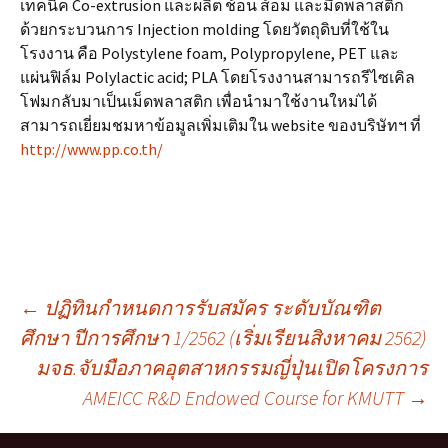
เทคนิค Co-extrusion และผลิต ช้อน ส้อม และมีดพลาสติก
ด้วยกระบวนการ Injection molding โดยวัตถุดิบที่ใช้ใน
โรงงาน คือ Polystylene foam, Polypropylene, PET และ
แผ่นฟิล์ม Polylactic acid; PLA โดยโรงงานสามารถรีไซเคิล
โฟมกลับมาเป็นเม็ดพลาสติก เพื่อนำมาใช้งานใหม่ได้
สามารถเยี่ยมชมหาข้อมูลเพิ่มเติมใน website ของบริษัทฯ ที่
http://www.pp.co.th/
เมนู
←
ปฏิทินกำหนดการรับสมัคร ระดับบัณฑิต
ศึกษา ปีการศึกษา 1/2562 (เริ่มเรียนสิงหาคม 2562)
มจธ.จับมือภาคอุตสาหกรรมญี่ปุ่นเปิดโครงการ
นำทาง
AMEICC R&D Endowed Course for KMUTT
→
เรื่อง