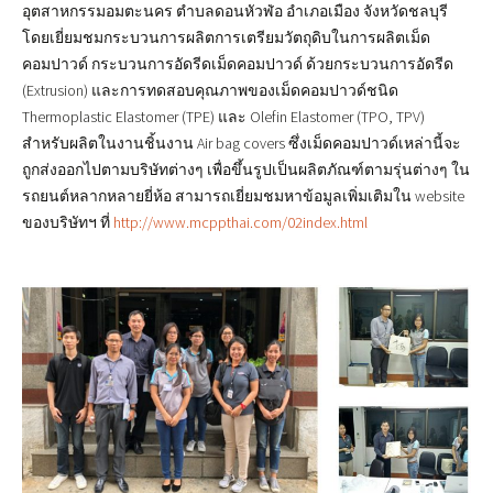
อุตสาหกรรมอมตะนคร ตำบลดอนหัวฬ่อ อำเภอเมือง จังหวัดชลบุรี
โดยเยี่ยมชมกระบวนการผลิตการเตรียมวัตถุดิบในการผลิตเม็ด
คอมปาวด์ กระบวนการอัดรีดเม็ดคอมปาวด์ ด้วยกระบวนการอัดรีด
(Extrusion) และการทดสอบคุณภาพของเม็ดคอมปาวด์ชนิด
Thermoplastic Elastomer (TPE) และ Olefin Elastomer (TPO, TPV)
สำหรับผลิตในงานชิ้นงาน Air bag covers ซึ่งเม็ดคอมปาวด์เหล่านี้จะ
ถูกส่งออกไปตามบริษัทต่างๆ เพื่อขึ้นรูปเป็นผลิตภัณฑ์ตามรุ่นต่างๆ ใน
รถยนต์หลากหลายยี่ห้อ สามารถเยี่ยมชมหาข้อมูลเพิ่มเติมใน website
ของบริษัทฯ ที่
http://www.mcppthai.com/02index.html