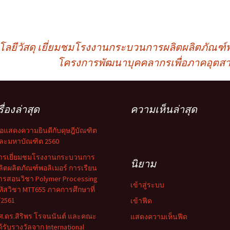
ยีวัสดุ เยี่ยมชมโรงงานกระบวนการผลิตผลิตภัณฑ์พอลิ
โครงการพัฒนาบุคคลากรเพื่อภาคอุตสา
รื่องล่าสุด
ความเห็นล่าสุด
อแสดงความยินดีกับดุษฎีบัณฑิต
ละมหาบัณฑิต 2560
ารเยี่ยมชมโรงงานกระบวนการ
นิยาม
ลิตผลิตภัณฑ์พอลิเมอร์ การเรียน
ารสอนวิชา Polymer Processing
เข้าสู่ระบบ
หัสวิชา MTT655 ภาคการศึกษาที่
/2561
เข้าฟีด
ศ.ดร.สิริพร โรจนนันต์ และคณะ
แสดงความเห็นฟีด
ด้รับรางวัลจาก International