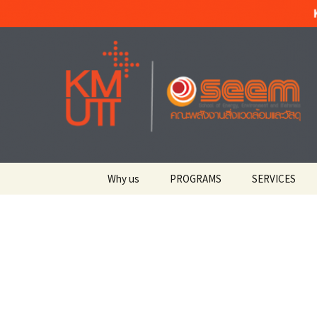
Materials Technology, KMUTT
ข้าม
ไป
ยัง
MT KMUT
เนื้อหา
Why us
PROGRAMS
SERVICES
Welcome ยินดีต้อนรับ
Materials Technology
Current Stude
สาขาเทคโนโลยีวัสดุ
ศิษย์ปัจจุบัน
Top University
มหาวิทยาลัยชั้นนำ
Integrated Product
KMUTT STUD
Design and
สำหรับนักศึก
Manufacturing สาขาการ
About Us เกี่ยวกับสาย
ออกแบบและผลิตแบบ
วิชา
บูรณาการ
Academic Serv
บริการวิชากา