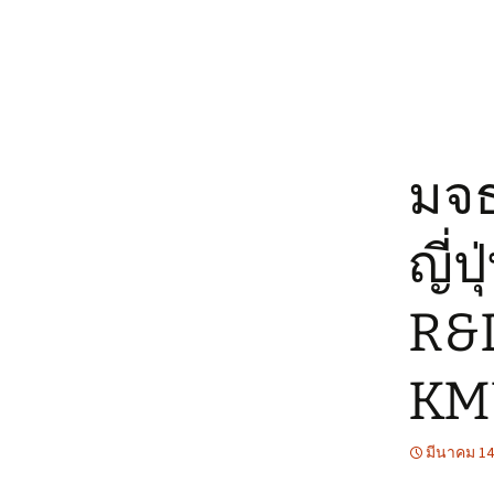
Staffs บุคลากร
Research Clusters
General Public
บุคคลทั่วไป
Video
International
Collaboration
Research Groups กลุ่ม
วิจัย
มจธ
ญี่
R&D
KM
มีนาคม 14