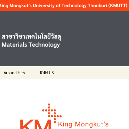
T
Around Here
JOIN US
nts สำหรับ
News ข่าว
Activities กิจกรรม
ENTS
ษา มจธ.
Resting แนะนำสถาน
ที่พักผ่อนใกล้เคียง
ices
ร
Reading แนะนำสถานที่