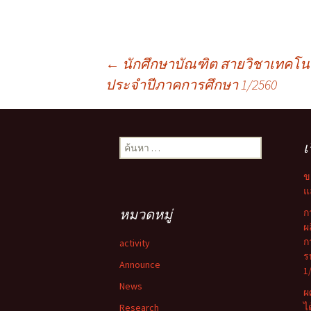
เมนู
←
นักศึกษาบัณฑิต สายวิชาเทคโนโล
ประจำปีภาคการศึกษา 1/2560
นำทาง
ค้นหา
เ
เรื่อง
สำหรับ:
ข
แ
หมวดหมู่
ก
ผ
ก
activity
ร
Announce
1
News
ผ
ไ
Research