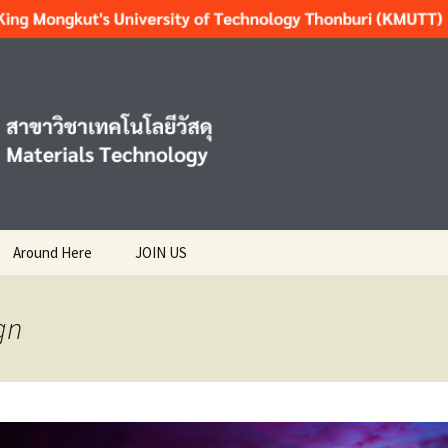
T
Around Here
JOIN US
nts สำหรับ
News ข่าว
gn
Activities กิจกรรม
ENTS
ษา มจธ.
Resting แนะนำสถาน
ที่พักผ่อนใกล้เคียง
ices
ร
Reading แนะนำสถานที่