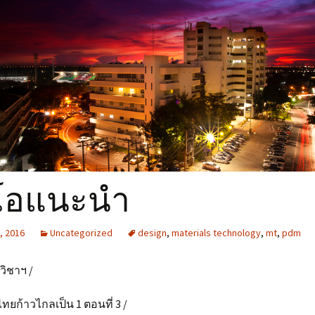
อ่านหนังสือ
 สำหรับ
Eating แนะนำของอร่อย
รอบ มจธ
Living แนะนำที่พักรอบ
มจธ
ีโอแนะนำ
, 2016
Uncategorized
design
,
materials technology
,
mt
,
pdm
ิชาฯ /
ยก้าวไกลเป็น 1 ตอนที่ 3 /