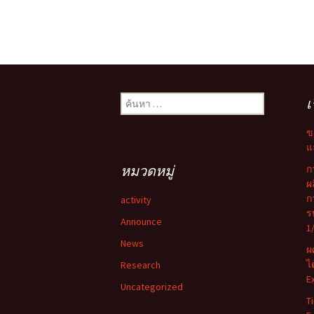
ค้นหา
เ
สำหรับ:
ข
แ
หมวดหมู่
ก
ผ
ก
activity
ร
Announce
1
News
ผ
ไ
Research
E
Uncategorized
T