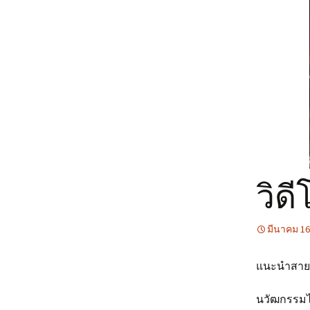
Staffs บุคลากร
Research Clusters
General Public
บุคคลทั่วไป
Video
International
Collaboration
Research Groups กลุ่ม
วิจัย
วิด
มีนาคม 16
แนะนำสายว
นวัฒกรรมไท