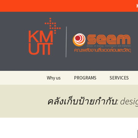
Materials Technology, KMUTT
ข้าม
ไป
ยัง
MT KMUT
เนื้อหา
Why us
PROGRAMS
SERVICES
Welcome ยินดีต้อนรับ
Materials Technology
Current Stude
สาขาเทคโนโลยีวัสดุ
ศิษย์ปัจจุบัน
คลังเก็บป้ายกำกับ: desi
Top University
มหาวิทยาลัยชั้นนำ
Integrated Product
KMUTT STUD
Design and
สำหรับนักศึก
Manufacturing สาขาการ
About Us เกี่ยวกับสาย
ออกแบบและผลิตแบบ
วิชา
บูรณาการ
Academic Serv
บริการวิชากา