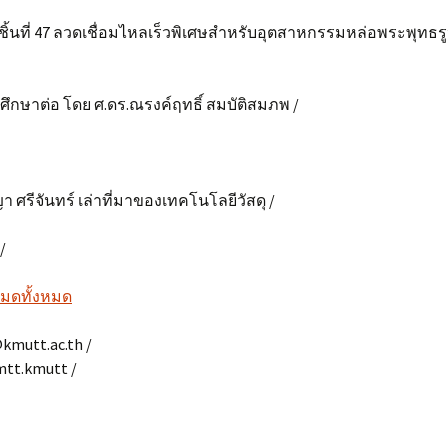
ฐ์ชิ้นที่ 47 ลวดเชื่อมไหลเร็วพิเศษสำหรับอุตสาหกรรมหล่อพระพุทธ
กษาต่อ โดย ศ.ดร.ณรงค์ฤทธิ์ สมบัติสมภพ /
 ศรีจันทร์ เล่าที่มาของเทคโนโลยีวัสดุ /
/
งหมดทั้งหมด
kmutt.ac.th /
mtt.kmutt /