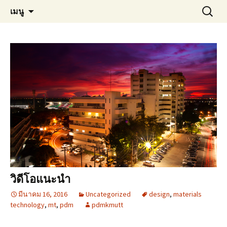
Materials Technology, KMUTT
ข้าม
ค้นหา
MT KMUTT
เมนู
ไป
สำหรับ:
ยัง
เนื้อหา
วิดีโอแนะนำ
มีนาคม 16, 2016
Uncategorized
design
,
materials
technology
,
mt
,
pdm
pdmkmutt