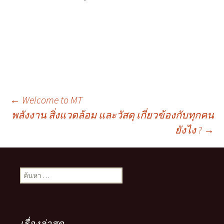
เมนู
←
Welcome to MT
พลังงาน สิ่งแวดล้อม และวัสดุ เกี่ยวข้องกับทุกคน
ยังไง ?
→
นำทาง
เรื่อง
ค้นหา
สำหรับ:
เรื่องล่าสุด