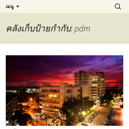
Materials Technology, KMUTT
ข้าม
ค้นหา
MT KMUTT
เมนู
ไป
สำหรับ:
ยัง
เนื้อหา
คลังเก็บป้ายกำกับ: pdm